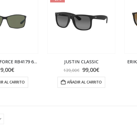
RAYBAN LITEFORCE RB4179 601S9A
JUSTIN CLASSIC
ERI
El
El
9,00
€
99,00
€
139,00
€
precio
precio
original
actual
IR AL CARRITO
AÑADIR AL CARRITO
era:
es:
139,00€.
99,00€.