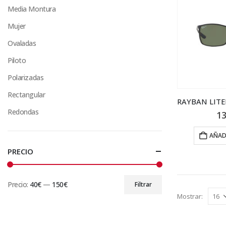
Media Montura
Mujer
Ovaladas
Piloto
Polarizadas
Rectangular
Redondas
13
AÑAD
PRECIO
Precio:
40€
—
150€
Filtrar
Precio
Precio
Mostrar:
mínimo
máximo