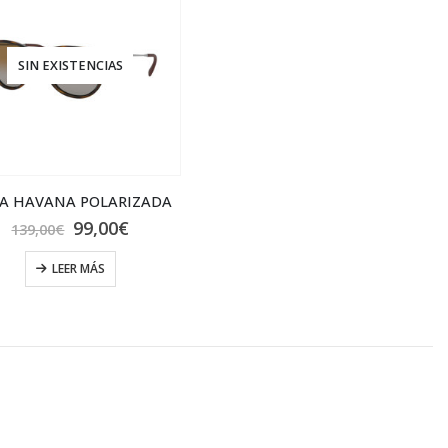
SIN EXISTENCIAS
KA HAVANA POLARIZADA
El
El
99,00
€
139,00
€
precio
precio
original
actual
LEER MÁS
era:
es:
139,00€.
99,00€.