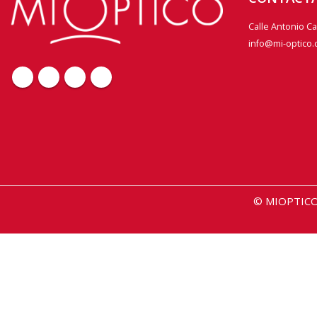
Calle Antonio C
info@mi-optico
© MIOPTICO 