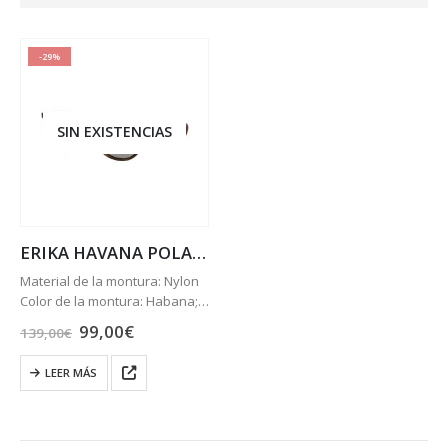
-29%
SIN EXISTENCIAS
ERIKA HAVANA POLARIZADA
Material de la montura: Nylon
Color de la montura: Habana;
Oro,Marrón
El
El
99,00
€
139,00
€
Lentes:
Polarizadas Marrón
precio
precio
original
actual
Degradada
LEER MÁS
era:
es:
Lens Category: 3
139,00€.
99,00€.
Forma: Piloto
Tamaño lente y puente: 54 18
Longitud de las patillas: 145