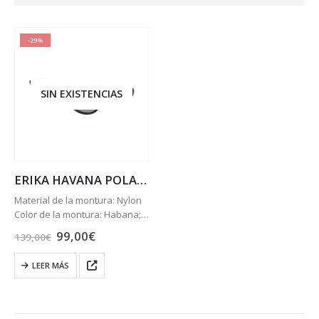
-29%
SIN EXISTENCIAS
ERIKA HAVANA POLARIZADA
Material de la montura: Nylon
Color de la montura: Habana;
Oro,Marrón
El
El
99,00
€
139,00
€
Lentes:
Polarizadas Marrón
precio
precio
original
actual
Degradada
LEER MÁS
era:
es:
Lens Category: 3
139,00€.
99,00€.
Forma: Piloto
Tamaño lente y puente: 54 18
Longitud de las patillas: 145