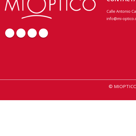
Calle Antonio C
info@mi-optico
© MIOPTICO 