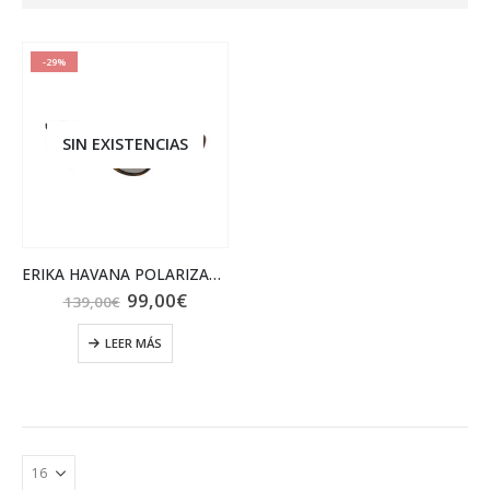
-29%
SIN EXISTENCIAS
ERIKA HAVANA POLARIZADA
El
El
99,00
€
139,00
€
precio
precio
original
actual
LEER MÁS
era:
es:
139,00€.
99,00€.