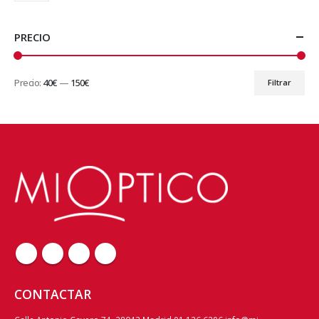
PRECIO
Precio:
40€
—
150€
Filtrar
Precio
Precio
mínimo
máximo
CONTACTAR