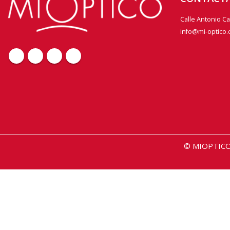
Calle Antonio C
info@mi-optico
© MIOPTICO 