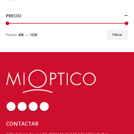
PRECIO
Precio:
40€
—
150€
Filtrar
Precio
Precio
mínimo
máximo
CONTACTAR