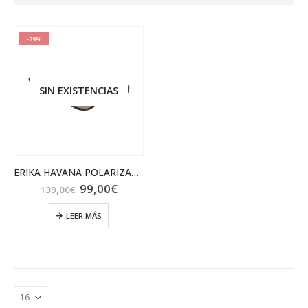
-29%
SIN EXISTENCIAS
ERIKA HAVANA POLARIZADA
El
El
99,00
€
139,00
€
precio
precio
original
actual
LEER MÁS
era:
es:
139,00€.
99,00€.