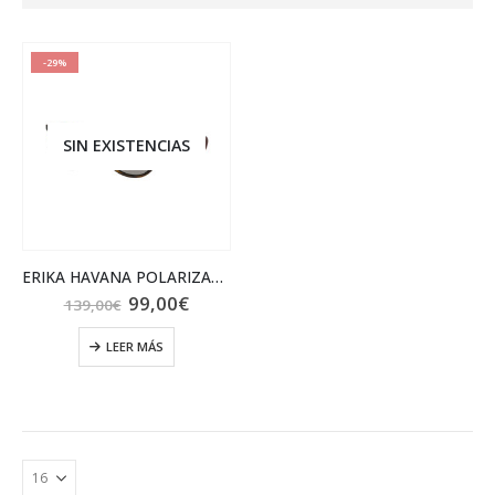
-29%
SIN EXISTENCIAS
ERIKA HAVANA POLARIZADA
El
El
99,00
€
139,00
€
precio
precio
original
actual
LEER MÁS
era:
es:
139,00€.
99,00€.