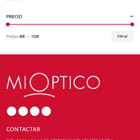
PRECIO
Precio:
40€
—
150€
Filtrar
Precio
Precio
mínimo
máximo
CONTACTAR