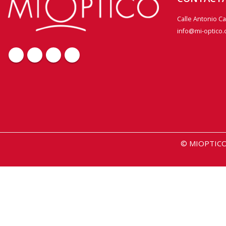
Calle Antonio C
info@mi-optico
© MIOPTICO 