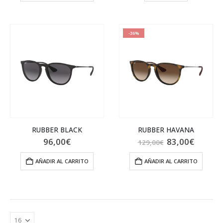
129,00€.
85,00€
-36%
RUBBER BLACK
RUBBER HAVANA
El
El
96,00
€
83,00
€
129,00
€
precio
precio
original
actual
AÑADIR AL CARRITO
AÑADIR AL CARRITO
era:
es:
129,00€.
83,00€