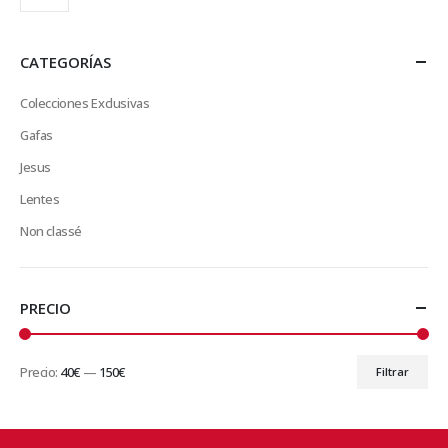
CATEGORÍAS
Colecciones Exclusivas
Gafas
Jesus
Lentes
Non classé
PRECIO
Precio:
40€
—
150€
Filtrar
Precio
Precio
mínimo
máximo