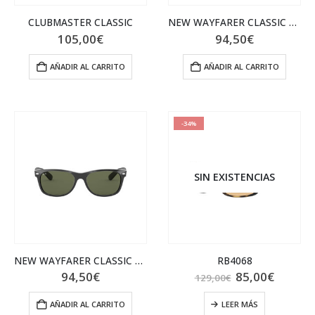
CLUBMASTER CLASSIC
NEW WAYFARER CLASSIC RB2132 622
105,00
€
94,50
€
AÑADIR AL CARRITO
AÑADIR AL CARRITO
-34%
SIN EXISTENCIAS
NEW WAYFARER CLASSIC 0RB2132_901L
RB4068
El
El
94,50
€
85,00
€
129,00
€
precio
precio
original
actual
AÑADIR AL CARRITO
LEER MÁS
era:
es: