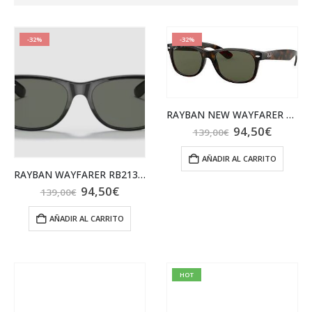
-32%
-32%
RAYBAN NEW WAYFARER RB2132 902
El
El
94,50
€
139,00
€
precio
precio
original
actual
AÑADIR AL CARRITO
era:
es:
139,00€.
94,50€
RAYBAN WAYFARER RB2132 901
El
El
94,50
€
139,00
€
precio
precio
original
actual
AÑADIR AL CARRITO
era:
es:
139,00€.
94,50€.
HOT