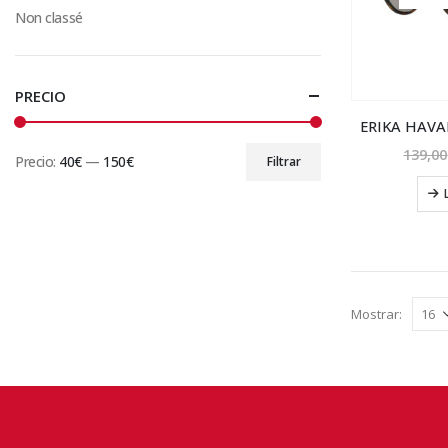
Non classé
PRECIO
ERIKA HAV
139,00
Precio:
40€
—
150€
Filtrar
Precio
Precio
mínimo
máximo
Mostrar: