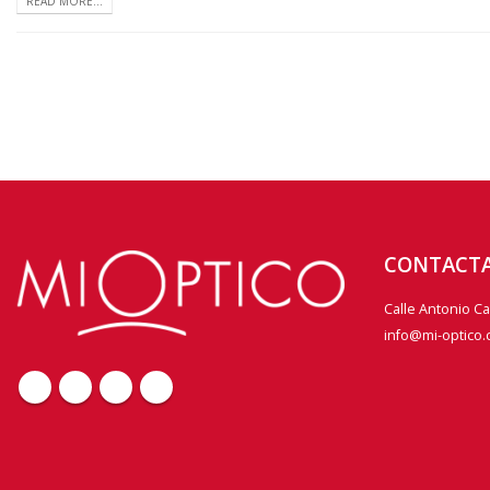
READ MORE...
CONTACT
Calle Antonio C
info@mi-optico