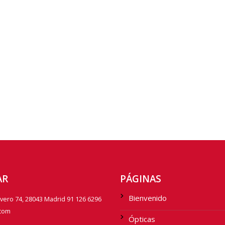
AR
PÁGINAS
Bienvenido
avero 74, 28043 Madrid 91 126 6296
.com
Ópticas