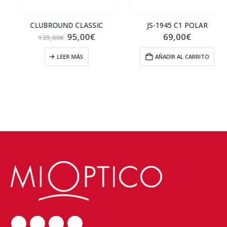
CLUBROUND CLASSIC
JS-1945 C1 POLAR
El
El
95,00
€
69,00
€
139,00
€
precio
precio
original
actual
LEER MÁS
AÑADIR AL CARRITO
era:
es:
139,00€.
95,00€.