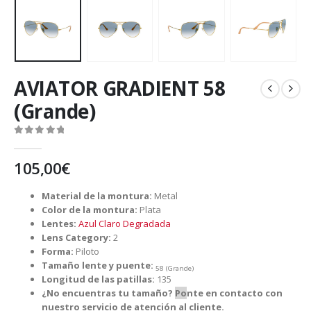
AVIATOR GRADIENT 58
(Grande)
0
out of 5
105,00
€
Material de la montura:
Metal
Color de la montura:
Plata
Lentes:
Azul Claro Degradada
Lens Category:
2
Forma:
Piloto
Tamaño lente y puente:
58 (Grande)
Longitud de las patillas:
135
¿No encuentras tu tamaño?
Po
nte en contacto con
nuestro servicio de atención al cliente.