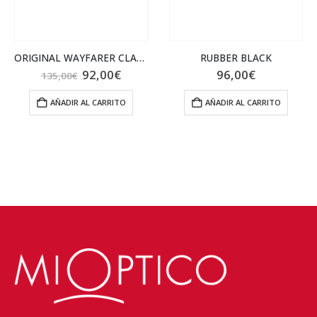
RUBBER BLACK
NEW WAYFARER CLASSIC RB2132 622
96,00
€
94,50
€
o
l
AÑADIR AL CARRITO
AÑADIR AL CARRITO
€.