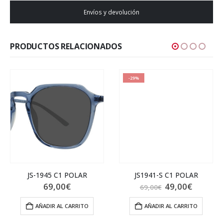
Envíos y devolución
PRODUCTOS RELACIONADOS
-29%
JS-1945 C1 POLAR
JS1941-S C1 POLAR
El
El
69,00
€
49,00
€
69,00
€
precio
precio
original
actual
AÑADIR AL CARRITO
AÑADIR AL CARRITO
era:
es:
69,00€.
49,00€.