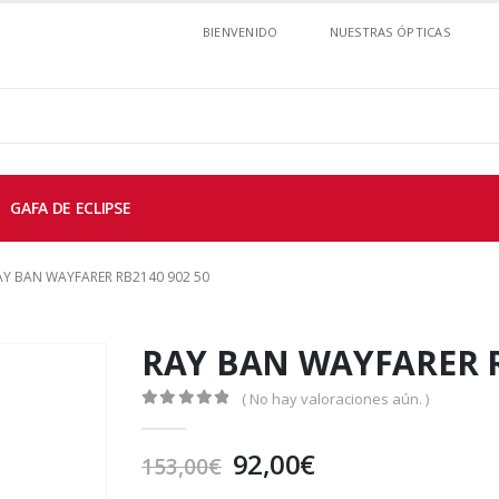
BIENVENIDO
NUESTRAS ÓPTICAS
GAFA DE ECLIPSE
AY BAN WAYFARER RB2140 902 50
RAY BAN WAYFARER R
( No hay valoraciones aún. )
0
out of 5
El
El
92,00
€
153,00
€
precio
precio