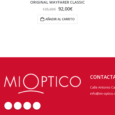
JS-1946 C1 POLAR
69,00
€
AÑADIR AL CARRITO
CONTACT
Calle Antonio C
info@mi-optico