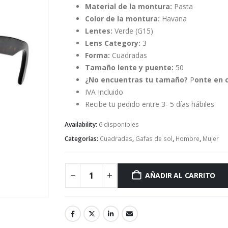
original
actual
Material de la montura:
Pasta
era:
es:
Color de la montura:
Havana
153,00€.
92,00€.
Lentes:
Verde (G15)
Lens Category:
3
Forma:
Cuadradas
Tamaño lente y puente:
50
¿No encuentras tu tamaño?
P
onte en c
IVA Incluido
Recibe tu pedido entre 3- 5 días hábiles
Availability:
6 disponibles
Categorías:
Cuadradas
,
Gafas de sol
,
Hombre
,
Mujer
AÑADIR AL CARRITO