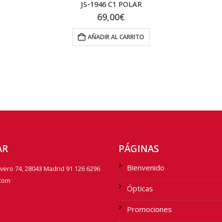
NEW WAYFARER CLASSIC 0RB2132_901L
94,50
€
AÑADIR AL CARRITO
AR
PÁGINAS
Bienvenido
avero 74, 28043 Madrid 91 126 6296
.com
Ópticas
Promociones