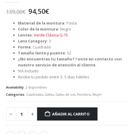
El
El
94,50
€
139,00
€
precio
precio
original
actual
Material de la montura:
Pasta
era:
es:
Color de la montura:
Negro
Lentes:
Verde Clásica G-15
139,00€.
94,50€.
Lens Category:
3
Forma:
Cuadrada
Tamaño lente y puente:
52
¿No encuentras tu tamaño?
P
onte en contacto con
nuestro servicio de atención al cliente.
IVA Incluido
Recibe tu pedido entre 3- 5 días hábiles
Availability:
2 disponibles
Categorías:
Cuadradas
,
Gafas
,
Gafas de sol
,
Hombre
,
Mujer
AÑADIR AL CARRITO