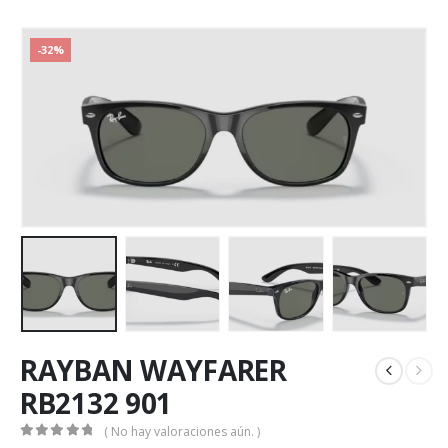
-32%
RAYBAN WAYFARER
RB2132 901
( No hay valoraciones aún. )
0
out of 5