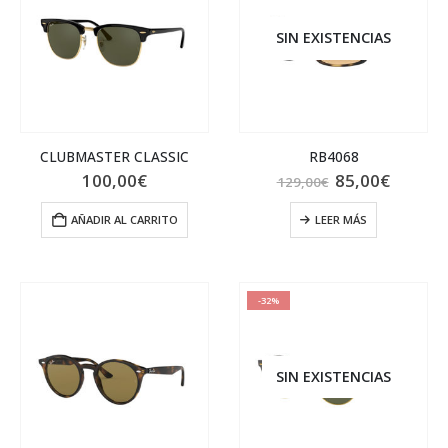
SIN EXISTENCIAS
CLUBMASTER CLASSIC
RB4068
El
El
100,00
€
85,00
€
129,00
€
precio
precio
original
actual
AÑADIR AL CARRITO
LEER MÁS
era:
es:
129,00€.
85,00€
-32%
SIN EXISTENCIAS