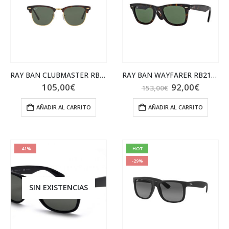
RAY BAN CLUBMASTER RB3016 W0366 51
RAY BAN WAYFARER RB2140 902 50
El
El
105,00
€
92,00
€
153,00
€
precio
precio
original
actual
AÑADIR AL CARRITO
AÑADIR AL CARRITO
era:
es:
153,00€.
92,00€
-41%
HOT
-29%
SIN EXISTENCIAS