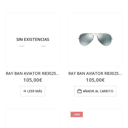
139,00€.
95,00€.
129,00€.
89,00€
SIN EXISTENCIAS
RAY BAN AVIATOR RB3025 001/51 58 (Grande)
RAY BAN AVIATOR RB3025 W3277 58 (Grande)
105,00
€
105,00
€
LEER MÁS
AÑADIR AL CARRITO
-40%