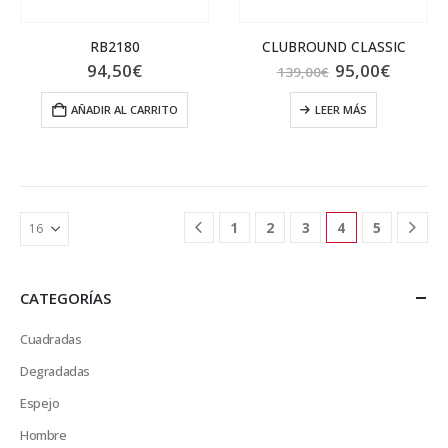
RB2180
CLUBROUND CLASSIC
El
El
94,50
€
95,00
€
139,00
€
precio
precio
original
actual
AÑADIR AL CARRITO
LEER MÁS
era:
es:
139,00€.
95,00€
1
2
3
4
5
CATEGORÍAS
Cuadradas
Degradadas
Espejo
Hombre