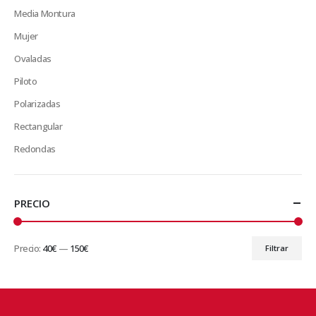
Media Montura
Mujer
Ovaladas
Piloto
Polarizadas
Rectangular
Redondas
PRECIO
Precio:
40€
—
150€
Filtrar
Precio
Precio
mínimo
máximo