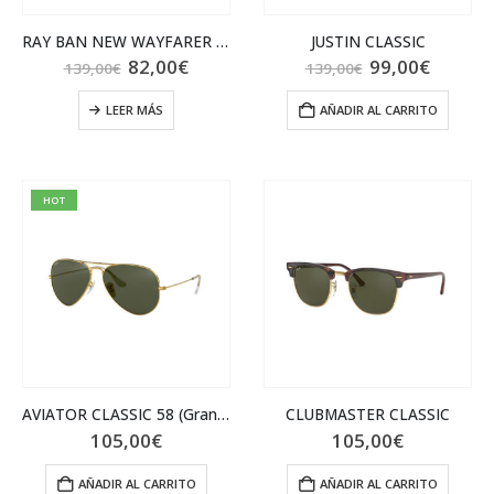
RAY BAN NEW WAYFARER RB2132 902L
JUSTIN CLASSIC
El
El
El
El
82,00
€
99,00
€
139,00
€
139,00
€
precio
precio
precio
precio
original
actual
original
actual
LEER MÁS
AÑADIR AL CARRITO
era:
es:
era:
es:
139,00€.
82,00€.
139,00€.
99,00€
HOT
AVIATOR CLASSIC 58 (Grande)
CLUBMASTER CLASSIC
105,00
€
105,00
€
AÑADIR AL CARRITO
AÑADIR AL CARRITO